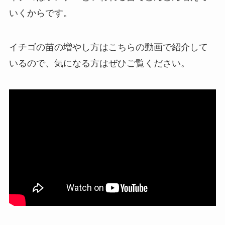
いくからです。
イチゴの苗の増やし方はこちらの動画で紹介して
いるので、気になる方はぜひご覧ください。