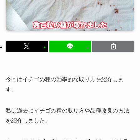
今回はイチゴの種の効率的な取り方を紹介しま
す。
私は過去にイチゴの種の取り方や品種改良の方法
を紹介しました。