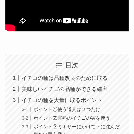
目次
イチゴの種は品種改良のために取る
美味しいイチゴの品種ができる確率
イチゴの種を大量に取るポイント
ポイント①使う道具は２つだけ
ポイント②完熟のイチゴの実を使う
ポイント③ミキサーにかけて下に沈んだ
重たい種を播く