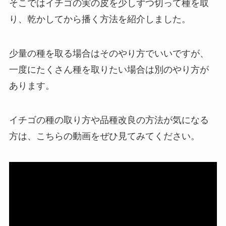
そこではイチゴの実の皮を少しずつ切って種を取
り、乾かしてから播く方法を紹介しました。
少量の種を取る場合はそのやり方でいいですが、
一度にたくさん種を取りたい場合は別のやり方が
あります。
イチゴの種の取り方や品種改良の方法が気になる
方は、こちらの動画をぜひ見てみてください。