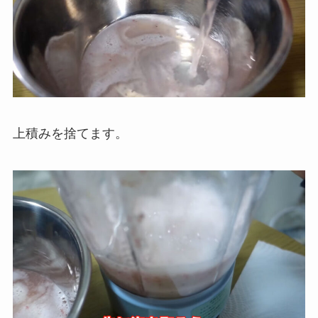
上積みを捨てます。