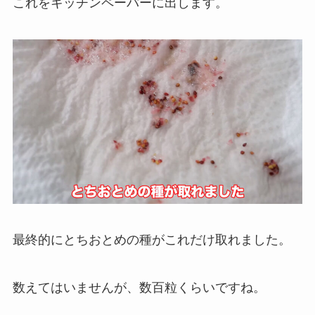
これをキッチンペーパーに出します。
最終的にとちおとめの種がこれだけ取れました。
数えてはいませんが、
数百粒
くらいですね。