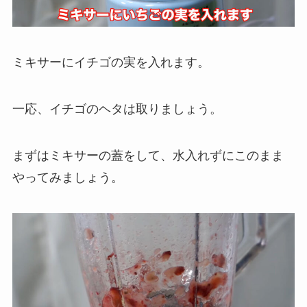
ミキサーにイチゴの実を入れます。
一応、イチゴのヘタは取りましょう。
まずはミキサーの蓋をして、水入れずにこのまま
やってみましょう。