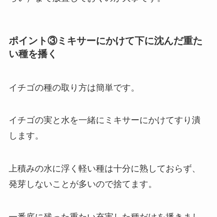
ポイント③ミキサーにかけて下に沈んだ重た
い種を播く
イチゴの種の取り方は簡単です。
イチゴの実と水を一緒にミキサーにかけてすり潰
します。
上積みの水に浮く軽い種は十分に熟しておらず、
発芽しないことが多いので捨てます。