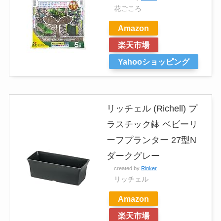
花ごころ
Amazon
楽天市場
Yahooショッピング
リッチェル (Richell) プ
ラスチック鉢 ベビーリ
ーフプランター 27型N
ダークグレー
created by
Rinker
リッチェル
Amazon
楽天市場