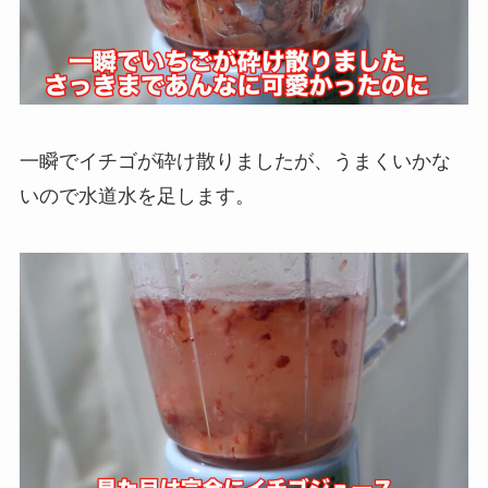
一瞬でイチゴが砕け散りましたが、うまくいかな
いので水道水を足します。