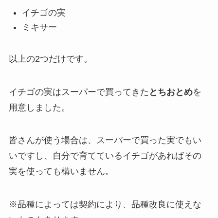
イチゴの実
ミキサー
以上の2つだけです。
イチゴの実はスーパーで買ってきた
とちおとめ
を
用意しました。
皆さんが使う場合は、スーパーで買った実でもい
いですし、自分で育てているイチゴがあればその
実を使っても構いません。
※品種によっては契約により、品種改良に使えな