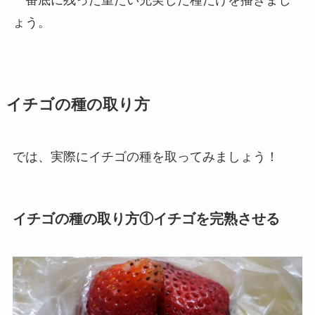
一番底に残った重たい充実した種だけを播きまし
ょう。
イチゴの種の取り方
では、実際にイチゴの種を取ってみましょう！
イチゴの種の取り方①イチゴを完熟させる