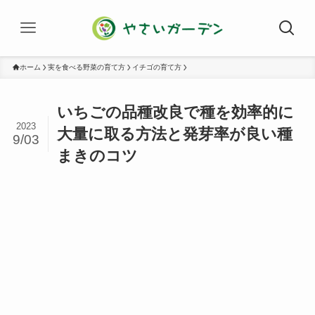
ホーム
実を食べる野菜の育て方
イチゴの育て方
いちごの品種改良で種を効率的に
2023
大量に取る方法と発芽率が良い種
9/03
まきのコツ