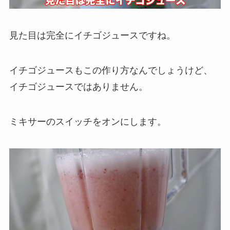
見た目は完全にイチゴジュースですね。
イチゴジュースもこの作り方なんでしょうけど、
イチゴジュースではありません。
ミキサーのスイッチをオンにします。