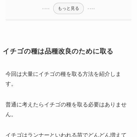
もっと見る
イチゴの種は品種改良のために取る
今回は大量にイチゴの種を取る方法を紹介しま
す。
普通に考えたらイチゴの種を取る必要はありませ
ん。
イチゴはランナーといわれる苗でどんどん増えて