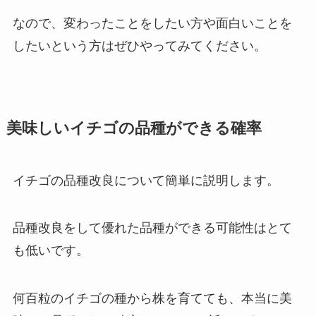
なので、変わったことをしたい方や面白いことを
したいという方はぜひやってみてください。
美味しいイチゴの品種ができる確率
イチゴの品種改良について簡単に説明します。
品種改良をして優れた品種ができる可能性はとて
も低いです。
何百粒のイチゴの種から株を育てても、本当に美