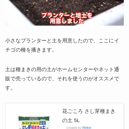
小さなプランターと土を用意したので、ここにイ
チゴの種を播きます。
土は種まきの用の土がホームセンターやネット通
販で売っているので、それを使うのがオススメで
す。
花ごころ さし芽種まき
の土 5L
created by
Rinker