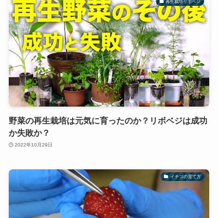
再生栽培リボベジ
野菜の再生栽培は元気に育ったのか？リボベジは成功
か失敗か？
2022年10月29日
イチゴの育て方