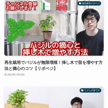
再生栽培リボベジ
再生栽培でバジルが無限増殖！挿し木で苗を増やす方
法と摘心のコツ【リボベジ】
2022年7月23日
トマトの育て方