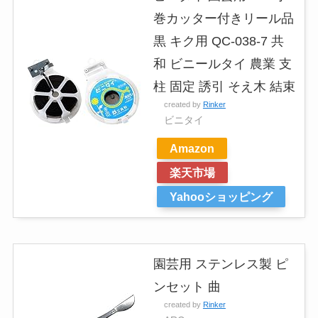
巻カッター付きリール品
黒 キク用 QC-038-7 共
和 ビニールタイ 農業 支
柱 固定 誘引 そえ木 結束
created by
Rinker
ビニタイ
Amazon
楽天市場
Yahooショッピング
園芸用 ステンレス製 ピ
ンセット 曲
created by
Rinker