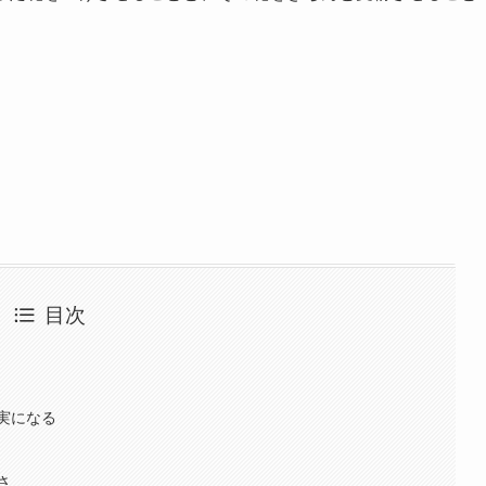
目次
実になる
さ