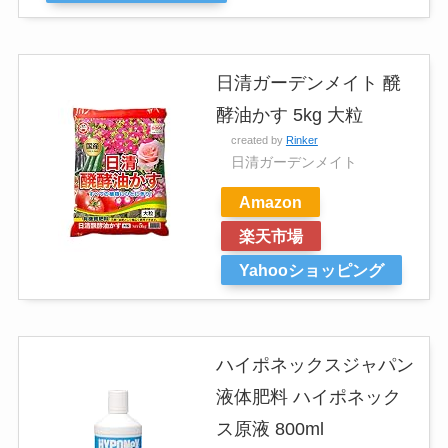
日清ガーデンメイト 醗
酵油かす 5kg 大粒
created by
Rinker
日清ガーデンメイト
Amazon
楽天市場
Yahooショッピング
ハイポネックスジャパン
液体肥料 ハイポネック
ス原液 800ml