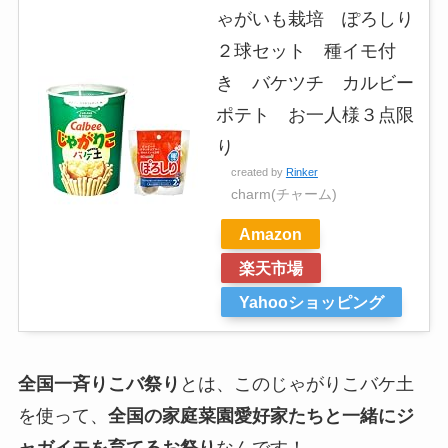
ゃがいも栽培 ぽろしり
２球セット 種イモ付
き バケツチ カルビー
ポテト お一人様３点限
り
created by
Rinker
charm(チャーム)
Amazon
楽天市場
Yahooショッピング
全国一斉りこバ祭り
とは、このじゃがりこバケ土
を使って、
全国の家庭菜園愛好家たちと一緒にジ